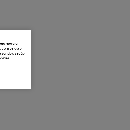
para mostrar
ja com o nosso
essando a seção
ookies.