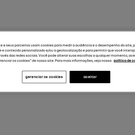
te e seus parceiros usam cookies para medir a audiência e o desempenho do site, 
e e conteúdo personalizado e/ou a geolocalização e para permitir que você intera
avés das redes sociais. Você pode alterar suas escolhas a qualquer momento, ac
renciar os cookies" de nosso site. Para mais informações, veja nossa
política de c
gerenciar os cookies
aceitar